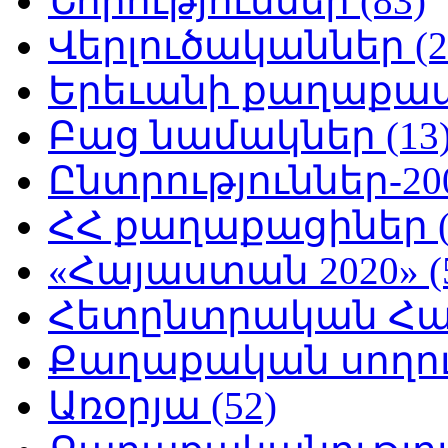
Նորություններ (83)
Վերլուծականներ (2
Երեւանի քաղաքապե
Բաց նամակներ (13
Ընտրություններ-200
ՀՀ քաղաքացիներ (
«Հայաստան 2020» (
Հետընտրական Հայ
Քաղաքական սողուն
Առօրյա (52)