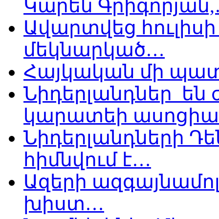
Կարեն Գրիգորյան
Ավարտվեց հուլիսի 
մեկնարկած…
Հայկական մի պատ
Նիդերլանդներ են
կարատեի ասոցիա
Նիդերլանդների Դե
հիմնվում է…
Ազերի ազգայնամոլ
խիստ…