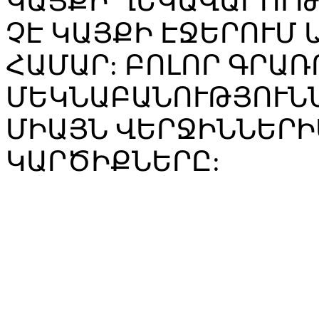
ԿԱՅՔԻ ՂԵԿԱՎԱՐՈՒ
ՉԷ ԿԱՅՔԻ ԷՋԵՐՈՒՄ
ՀԱՄԱՐ: ԲՈԼՈՐ ԳՐԱՌ
ՄԵԿՆԱԲԱՆՈՒԹՅՈՒՆՆ
ՄԻԱՅՆ ՎԵՐՋԻՆՆԵՐԻ
ԿԱՐԾԻՔՆԵՐԸ: