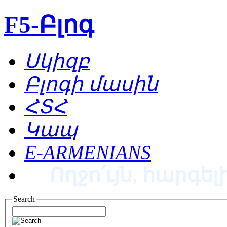
F5-Բլոգ
Սկիզբ
Բլոգի մասին
ՀՏՀ
Կապ
E-ARMENIANS
Ողջո՛ւյն, հարգելի
Search