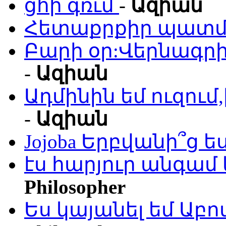
ցհի գռւմ
-
Ազիան
Հետաքրքիր պատմո
Բարի օր:Վերնագրի
-
Ազիան
Ադմինին եմ ուզու
-
Ազիան
Jojoba Երբվանի՞ց ե
էս հարյուր անգամ 
Philosopher
Ես կայանել եմ Աբ