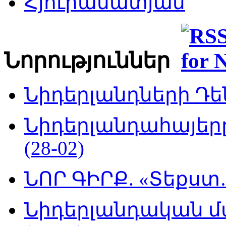
Հյուրամատյան
Նորություններ
Նիդերլանդների Դեն
Նիդերլանդահայե
(28-02)
ՆՈՐ ԳԻՐՔ. «Տեքստ…
Նիդերլանդական մ