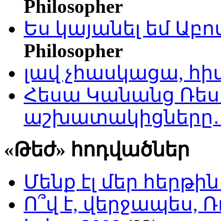
Philosopher
Ես կայանել եմ Աբ
Philosopher
լավ չհասկացա, հի
Հեսա Կանանց Ռեսո
աշխատակիցները
«Թեժ» հոդվածներ
Մենք էլ մեր հերթի
Ո՞վ է, վերջապես, Ռ