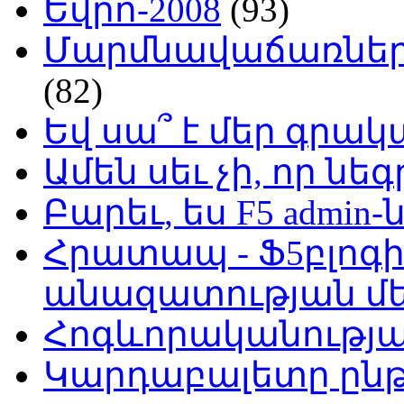
Եվրո-2008
(93)
Մարմնավաճառներ 
(82)
Եվ սա՞ է մեր գր
Ամեն սեւ չի, որ նե
Բարեւ, ես F5 admin-
Հրատապ - Ֆ5բլոգի
անազատության մ
Հոգևորականությ
Կարդաբալետը ընթ