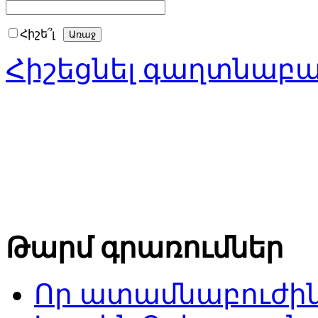
Հիշե՞լ
Հիշեցնել գաղտնաբ
Թարմ գրառումներ
Որ ատամնաբուժին