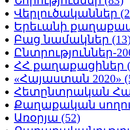
Նորություններ (83)
Վերլուծականներ (2
Երեւանի քաղաքապե
Բաց նամակներ (13
Ընտրություններ-200
ՀՀ քաղաքացիներ (
«Հայաստան 2020» (
Հետընտրական Հայ
Քաղաքական սողուն
Առօրյա (52)