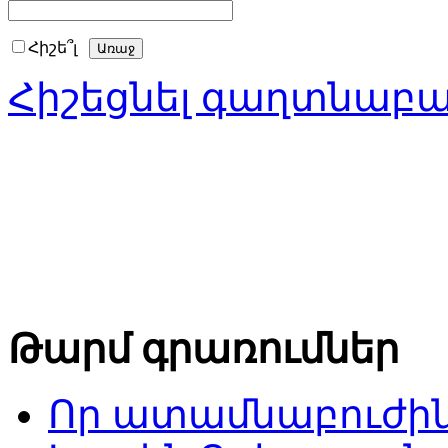
Հիշե՞լ
Հիշեցնել գաղտնաբ
Թարմ գրառումներ
Որ ատամնաբուժին