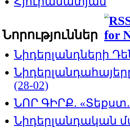
Հյուրամատյան
Նորություններ
Նիդերլանդների Դեն
Նիդերլանդահայե
(28-02)
ՆՈՐ ԳԻՐՔ. «Տեքստ…
Նիդերլանդական մ