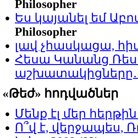
Philosopher
Ես կայանել եմ Աբ
Philosopher
լավ չհասկացա, հի
Հեսա Կանանց Ռեսո
աշխատակիցները
«Թեժ» հոդվածներ
Մենք էլ մեր հերթի
Ո՞վ է, վերջապես, Ռ