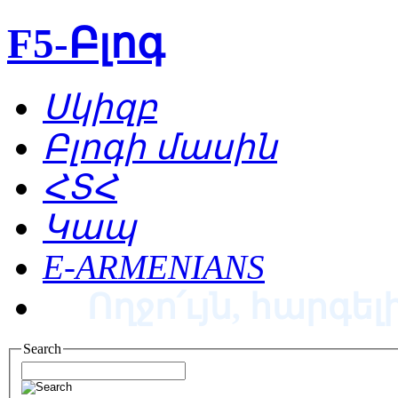
F5-Բլոգ
Սկիզբ
Բլոգի մասին
ՀՏՀ
Կապ
E-ARMENIANS
Ողջո՛ւյն, հարգելի
Search