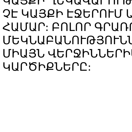
ԿԱՅՔԻ ՂԵԿԱՎԱՐՈՒ
ՉԷ ԿԱՅՔԻ ԷՋԵՐՈՒՄ
ՀԱՄԱՐ: ԲՈԼՈՐ ԳՐԱՌ
ՄԵԿՆԱԲԱՆՈՒԹՅՈՒՆՆ
ՄԻԱՅՆ ՎԵՐՋԻՆՆԵՐԻ
ԿԱՐԾԻՔՆԵՐԸ: