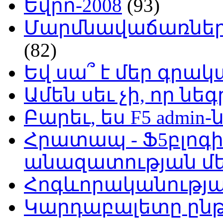
Եվրո-2008
(93)
Մարմնավաճառներ 
(82)
Եվ սա՞ է մեր գր
Ամեն սեւ չի, որ նե
Բարեւ, ես F5 admin-
Հրատապ - Ֆ5բլոգի
անազատության մ
Հոգևորականությ
Կարդաբալետը ընթ