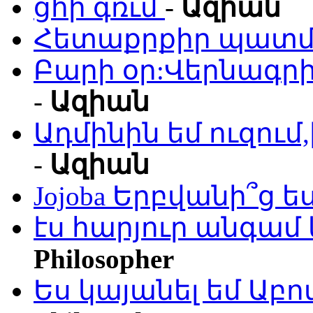
ցհի գռւմ
-
Ազիան
Հետաքրքիր պատմո
Բարի օր:Վերնագրի
-
Ազիան
Ադմինին եմ ուզու
-
Ազիան
Jojoba Երբվանի՞ց ե
էս հարյուր անգամ 
Philosopher
Ես կայանել եմ Աբ