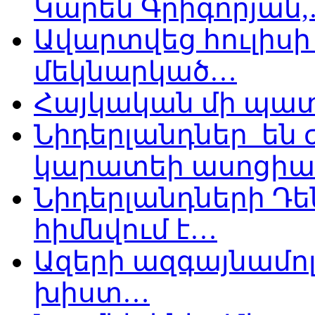
Կարեն Գրիգորյան
Ավարտվեց հուլիսի 
մեկնարկած…
Հայկական մի պատ
Նիդերլանդներ են
կարատեի ասոցիա
Նիդերլանդների Դե
հիմնվում է…
Ազերի ազգայնամոլ
խիստ…