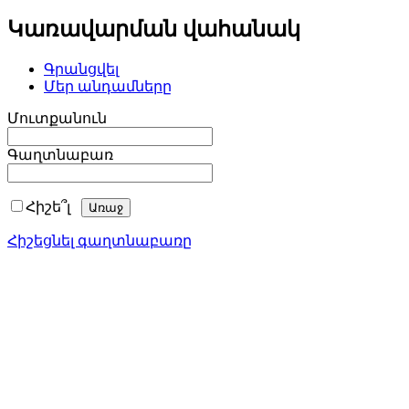
Կառավարման վահանակ
Գրանցվել
Մեր անդամները
Մուտքանուն
Գաղտնաբառ
Հիշե՞լ
Հիշեցնել գաղտնաբառը