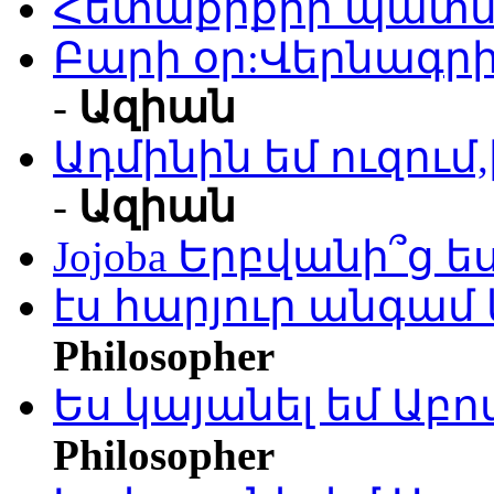
Հետաքրքիր պատմո
Բարի օր:Վերնագրի
-
Ազիան
Ադմինին եմ ուզու
-
Ազիան
Jojoba Երբվանի՞ց ե
էս հարյուր անգամ 
Philosopher
Ես կայանել եմ Աբ
Philosopher