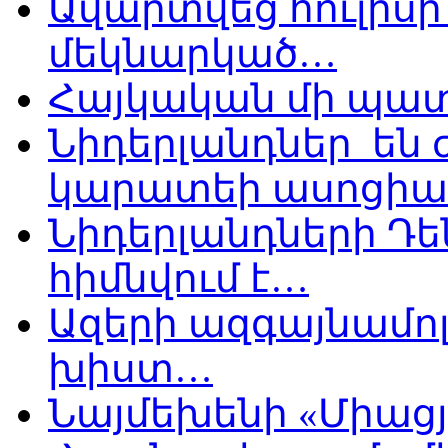
Ավարտվեց հուլիսի 
մեկնարկած…
Հայկական մի պատ
Նիդերլանդներ են
կարատեի ասոցիա
Նիդերլանդների Դե
հիմնվում է…
Ազերի ազգայնամոլ
խիստ…
Նայմեխենի «Միացյ