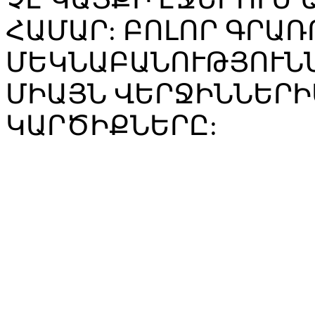
ՀԱՄԱՐ: ԲՈԼՈՐ ԳՐԱՌ
ՄԵԿՆԱԲԱՆՈՒԹՅՈՒՆՆ
ՄԻԱՅՆ ՎԵՐՋԻՆՆԵՐԻ
ԿԱՐԾԻՔՆԵՐԸ: