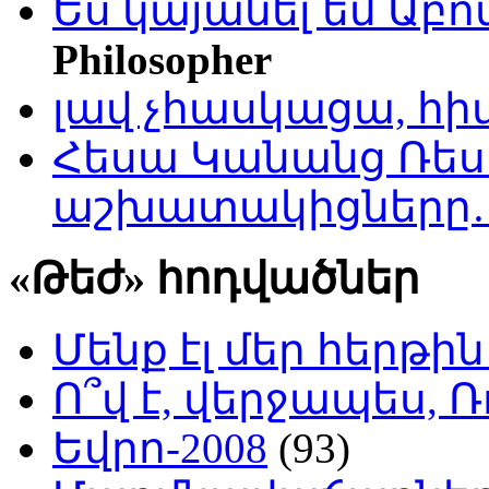
Ես կայանել եմ Աբ
Philosopher
լավ չհասկացա, հի
Հեսա Կանանց Ռեսո
աշխատակիցները
«Թեժ» հոդվածներ
Մենք էլ մեր հերթի
Ո՞վ է, վերջապես, Ռ
Եվրո-2008
(93)