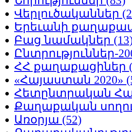
Նորություններ (83)
Վերլուծականներ (2
Երեւանի քաղաքապե
Բաց նամակներ (13
Ընտրություններ-200
ՀՀ քաղաքացիներ (
«Հայաստան 2020» (
Հետընտրական Հայ
Քաղաքական սողուն
Առօրյա (52)