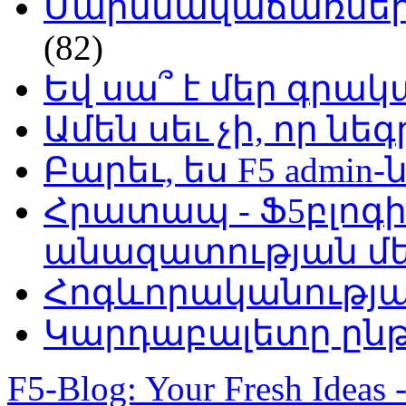
Մարմնավաճառներ 
(82)
Եվ սա՞ է մեր գր
Ամեն սեւ չի, որ նե
Բարեւ, ես F5 admin-
Հրատապ - Ֆ5բլոգի
անազատության մ
Հոգևորականությ
Կարդաբալետը ընթ
F5-Blog: Your Fresh Ideas 