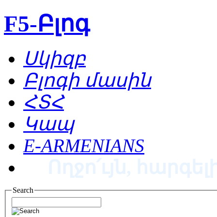
F5-Բլոգ
Սկիզբ
Բլոգի մասին
ՀՏՀ
Կապ
E-ARMENIANS
Ողջո՛ւյն, հարգելի
Search