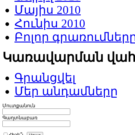
Մայիս 2010
Հունիս 2010
Բոլոր գրառումներ
Կառավարման վա
Գրանցվել
Մեր անդամները
Մուտքանուն
Գաղտնաբառ
Հիշե՞լ