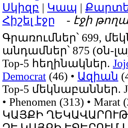
Սկիզբ
|
Կապ
|
Քարտ
Հիշել էջը
- էջի թողա
Գրառումներ՝ 699, մեկ
անդամներ՝ 875 (օն-լայն
Top-5 հեղինակներ.
Joj
Democrat
(46) •
Ազիան
(
Top-5 մեկնաբաններ. Jojo
• Phenomen (313) • Mara
ԿԱՅՔԻ ՂԵԿԱՎԱՐՈՒ
ՉԷ ԿԱՅՔԻ ԷՋԵՐՈՒՄ