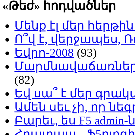
«Թեժ» հոդվածներ
Մենք էլ մեր հերթի
Ո՞վ է, վերջապես, Ռ
Եվրո-2008
(93)
Մարմնավաճառներ 
(82)
Եվ սա՞ է մեր գր
Ամեն սեւ չի, որ նե
Բարեւ, ես F5 admin-
Հրատապ - Ֆ5բլոգի