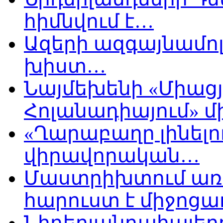
հիմնվում է…
Ազերի ազգայնամոլ
խիստ…
Նայմեխենի «Միացյ
Հոլանադիայում» մի
«Ղարաբաղը լինելու
վիրավորական…
Մաստրիխտում առ
հարուստ է միջոցա
Նիդերլանդահայե