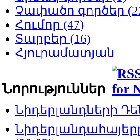
Չափածո գործեր (2
Հումոր (47)
Տարբեր (16)
Հյուրամատյան
Նորություններ
Նիդերլանդների Դեն
Նիդերլանդահայե