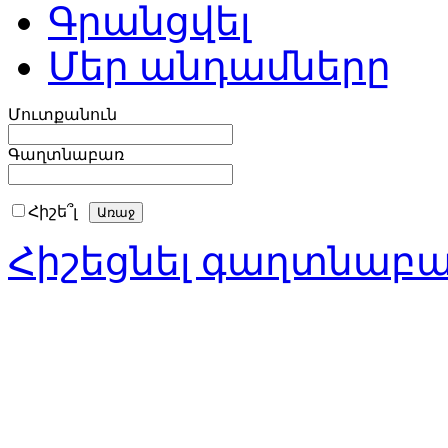
Գրանցվել
Մեր անդամները
Մուտքանուն
Գաղտնաբառ
Հիշե՞լ
Հիշեցնել գաղտնաբ