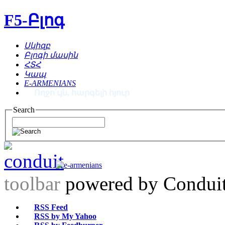
F5-Բլոգ
Սկիզբ
Բլոգի մասին
ՀՏՀ
Կապ
E-ARMENIANS
Ողջո՛ւյն, հարգելի հյուր
Search
toolbar
powered by Condui
RSS Feed
RSS by My Yahoo