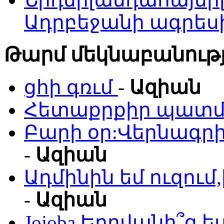
Ադրբեջանի ագրես
Թարմ մեկնաբանությ
ցհի գռւմ
-
Ազիան
Հետաքրքիր պատմո
Բարի օր:Վերնագրի
-
Ազիան
Ադմինին եմ ուզու
-
Ազիան
Jojoba Երբվանի՞ց ե