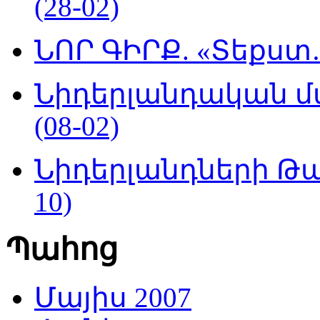
(28-02)
ՆՈՐ ԳԻՐՔ. «Տեքստ…
Նիդերլանդական մ
(08-02)
Նիդերլանդների Թա
10)
Պահոց
Մայիս 2007