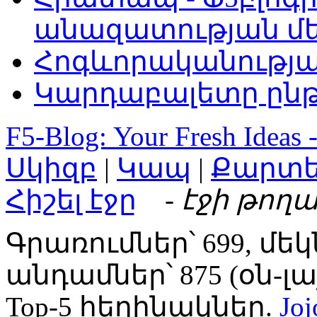
անազատության մ
Հոգևորականությ
Կարդաբալետը ընթ
F5-Blog: Your Fresh Ideas 
Սկիզբ
|
Կապ
|
Քարտ
Հիշել էջը
- էջի թողա
Գրառումներ՝ 699, մեկ
անդամներ՝ 875 (օն-լայն
Top-5 հեղինակներ.
Joj