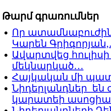
Թարմ գրառումներ
Որ ատամնաբուժին
Կարեն Գրիգորյան
Ավարտվեց հուլիսի 
մեկնարկած…
Հայկական մի պատ
Նիդերլանդներ են
կարատեի ասոցիա
Նիդերլանդների Դե