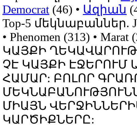
Democrat
(46) •
Ազիան
(
Top-5 մեկնաբաններ. Jojo
• Phenomen (313) • Mara
ԿԱՅՔԻ ՂԵԿԱՎԱՐՈՒ
ՉԷ ԿԱՅՔԻ ԷՋԵՐՈՒՄ
ՀԱՄԱՐ: ԲՈԼՈՐ ԳՐԱՌ
ՄԵԿՆԱԲԱՆՈՒԹՅՈՒՆՆ
ՄԻԱՅՆ ՎԵՐՋԻՆՆԵՐԻ
ԿԱՐԾԻՔՆԵՐԸ: