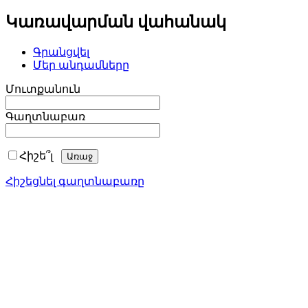
Կառավարման վահանակ
Գրանցվել
Մեր անդամները
Մուտքանուն
Գաղտնաբառ
Հիշե՞լ
Հիշեցնել գաղտնաբառը